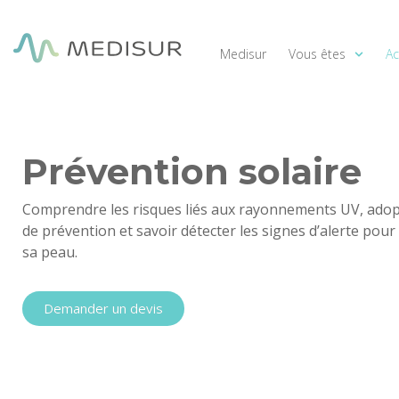
Panneau de gestion des cookies
Accueil
/
Santé globale
/ Prévention solaire
Medisur
Vous êtes
Ac
Prévention solaire
Comprendre les risques liés aux rayonnements UV, adopt
de prévention et savoir détecter les signes d’alerte pour
sa peau.
Demander un devis