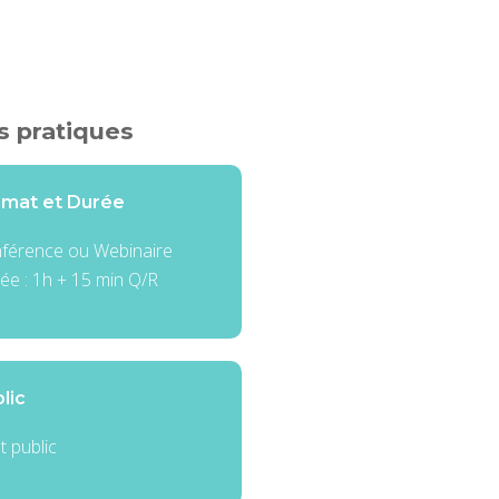
s pratiques
rmat et Durée
férence ou Webinaire
ée : 1h + 15 min Q/R
lic
t public