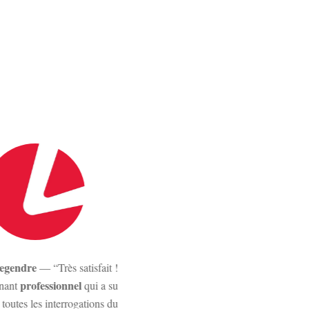
egendre
Provence Santé Travai
— “Très satisfait !
professionnel
formidab
nant
qui a su
absolument
toutes les interrogations du
sensation à la palpation.