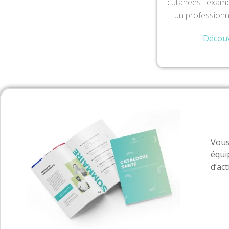
cutanées : exame
un professionn
Découv
Vous
équi
d’ac