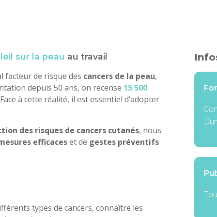
Info
leil sur la peau
au travail
al facteur de risque des
cancers de la peau
,
ntation depuis 50 ans, on recense
15 500
Fo
ace à cette réalité, il est essentiel d’adopter
Con
Dur
tion des risques de cancers cutanés
, nous
mesures efficaces
et de
gestes préventifs
Pub
Tou
ifférents types de cancers, connaître les