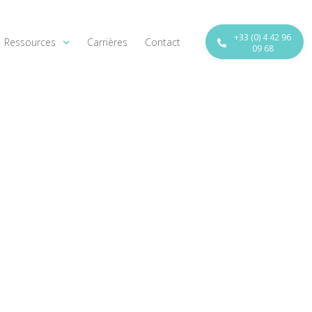
+33 (0) 4 42 96
Ressources
Carrières
Contact
09 68