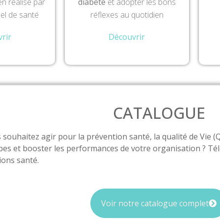
n réalisé par
diabète
et adopter les bons
el de santé
réflexes au quotidien
rir
Découvrir
CATALOGUE
 souhaitez agir pour la prévention santé, la qualité de Vie (Q
pes et booster les performances de votre organisation ? Té
tions santé.
Voir notre catalogue complet