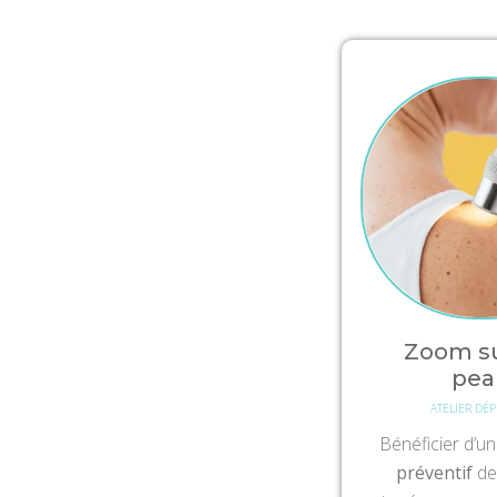
Zoom s
pea
ATELIER DÉP
Bénéficier d’u
préventif
de