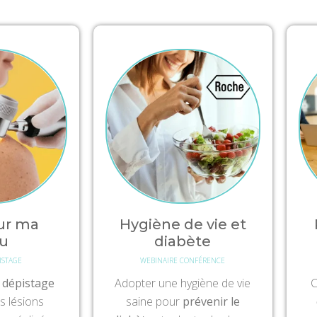
ur ma
Hygiène de vie et
u
diabète
ISTAGE
WEBINAIRE CONFÉRENCE
n
dépistage
Adopter une hygiène de vie
C
s lésions
saine pour
prévenir le