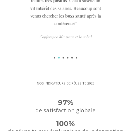
très positifs
retours
. Cela a suscité un
vif intérêt
des salariés. Beaucoup sont
boxs santé
venus chercher les
après la
conférence”
Conférence Ma peau et le soleil
1
2
3
4
5
6
NOS INDICATEURS DE RÉUSSITE 2025
97
%
de satisfaction globale
100
%