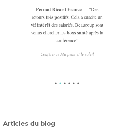
Pernod Ricard France
— “Des
très positifs
retours
. Cela a suscité un
vif intérêt
des salariés. Beaucoup sont
boxs santé
venus chercher les
après la
conférence”
Conférence Ma peau et le soleil
1
2
3
4
5
6
Articles du blog