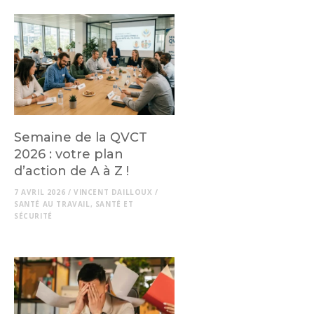
Semaine de la QVCT
2026 : votre plan
d’action de A à Z !
7 AVRIL 2026
/
VINCENT DAILLOUX
/
SANTÉ AU TRAVAIL
,
SANTÉ ET
SÉCURITÉ