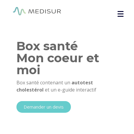
Panneau de gestion des cookies
Accueil
/
Santé globale
/ Box santé mon coeur et moi
Box santé
Mon coeur et
moi
Box santé contenant un
autotest
cholestérol
et un e-guide interactif
Demander un devis