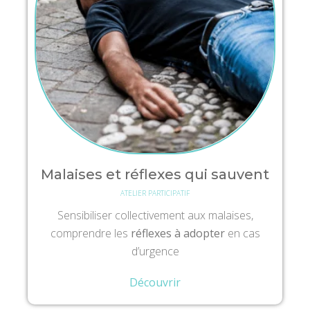
Malaises et réflexes qui sauvent
ATELIER PARTICIPATIF
Sensibiliser collectivement aux malaises,
comprendre les
réflexes à adopter
en cas
d’urgence
Découvrir