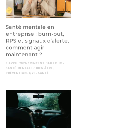
Santé mentale en
entreprise : burn-out,
RPS et signaux d’alerte,
comment agir
maintenant ?
3 AVRIL 2026
/
VINCENT DAILLOUX
/
SANTÉ MENTALE
/
BIEN-ÊTRE
,
PRÉVENTION
,
QVT
,
SANTÉ