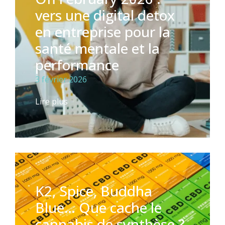
vers une digital detox
en entreprise pour la
santé mentale et la
performance
3 février 2026
Lire plus
K2, Spice, Buddha
Blue… Que cache le
cannabis de synthèse ?