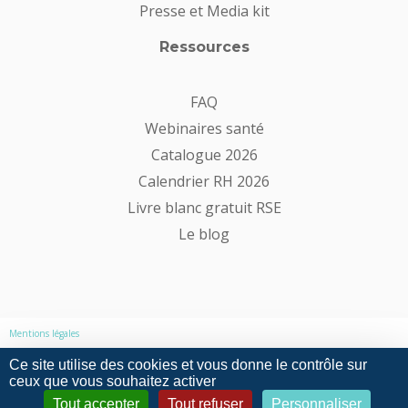
Presse et Media kit
Ressources
FAQ
Webinaires santé
Catalogue 2026
Calendrier RH 2026
Livre blanc gratuit RSE
Le blog
Mentions légales
Ce site utilise des cookies et vous donne le contrôle sur
Politique de confidentialité
ceux que vous souhaitez activer
Tout accepter
Tout refuser
Personnaliser