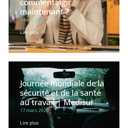
comment agir
maintenant ?
3 avril 2026
Lire plus
Journée mondiale de la
sécurité et de la santé
au travail | Medisur
17 mars 2026
Lire plus