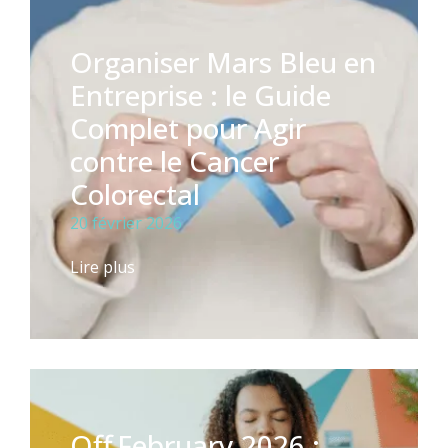
Organiser Mars Bleu en
Entreprise : le Guide
Complet pour Agir
contre le Cancer
Colorectal
20 février 2026
Lire plus
Off February 2026 :