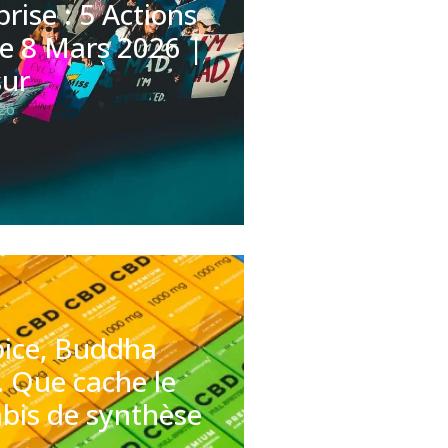
rise : 5 Actions
le 8 Mars 2026 |
ur
26
pice, Buddha
 Que cache le
bis de synthèse