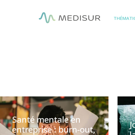
Panneau de gestion des cookies
THÉMATI
Santé mentale en
J
entreprise : burn-out,
l