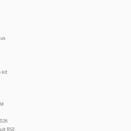
ous
s
 kit
té
2026
uit RSE