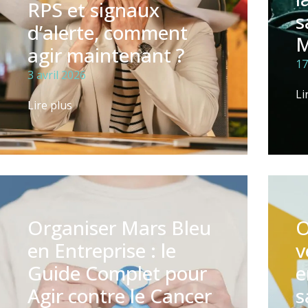
RPS et signaux
s
d’alerte, comment
M
agir maintenant ?
17
3 avril 2026
Li
Lire plus
Organiser Mars Bleu
O
en Entreprise : le
v
Guide Complet pour
e
Agir contre le Cancer
s