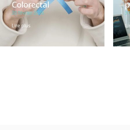
Colorectal
p
20 février 2026
3 
Lire plus
Li