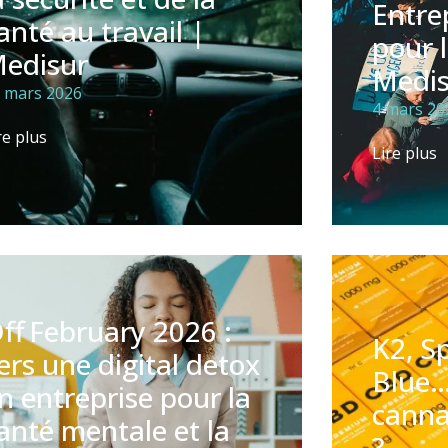
Entrep
anté au travail |
pour 
edisur
Medis
 mars 2026
4 mars 20
re plus
Lire plus
ff February 2026 :
K2, S
ers une digital detox
Blue…
n entreprise pour la
canna
anté mentale et la
?