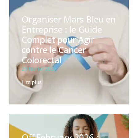
Organiser Mars Bleu en
Entreprise : le Guide
Complet pour Agir
contre le Cancer
Colorectal
20 février 2026
Lire plus
Off February 2026 :