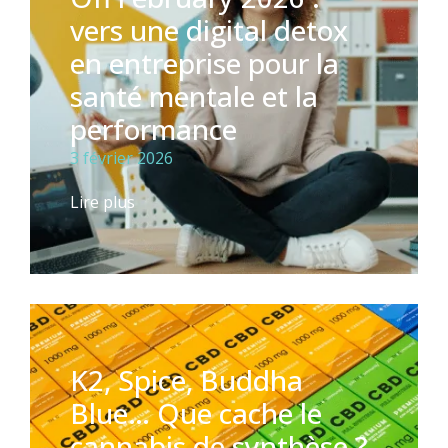
vers une digital detox
en entreprise pour la
santé mentale et la
performance
3 février 2026
Lire plus
K2, Spice, Buddha
Blue… Que cache le
cannabis de synthèse ?