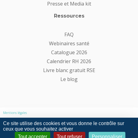
Presse et Media kit
Ressources
FAQ
Webinaires santé
Catalogue 2026
Calendrier RH 2026
Livre blanc gratuit RSE
Le blog
Mentions légales
Ce site utilise des cookies et vous donne le contrôle sur
Politique de confidentialité
ceux que vous souhaitez activer
Tout accepter
Tout refuser
Personnaliser