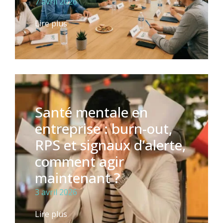
7 avril 2026
Lire plus
Santé mentale en
entreprise : burn-out,
RPS et signaux d’alerte,
comment agir
maintenant ?
3 avril 2026
Lire plus