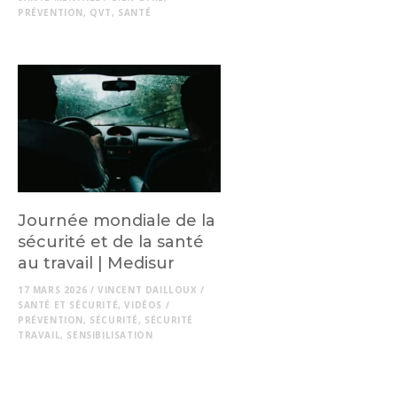
PRÉVENTION
,
QVT
,
SANTÉ
Journée mondiale de la
sécurité et de la santé
au travail | Medisur
17 MARS 2026
/
VINCENT DAILLOUX
/
SANTÉ ET SÉCURITÉ
,
VIDÉOS
/
PRÉVENTION
,
SÉCURITÉ
,
SÉCURITÉ
TRAVAIL
,
SENSIBILISATION