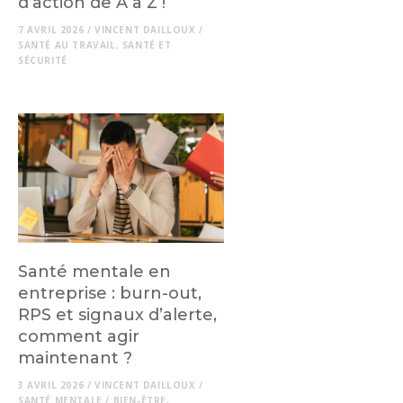
d’action de A à Z !
7 AVRIL 2026
/
VINCENT DAILLOUX
/
SANTÉ AU TRAVAIL
,
SANTÉ ET
SÉCURITÉ
Santé mentale en
entreprise : burn-out,
RPS et signaux d’alerte,
comment agir
maintenant ?
3 AVRIL 2026
/
VINCENT DAILLOUX
/
SANTÉ MENTALE
/
BIEN-ÊTRE
,