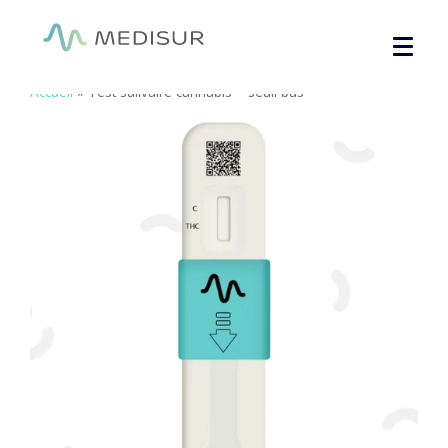
Panneau de gestion des cookies
Accueil
»
Test salivaire cannabis – seuil bas