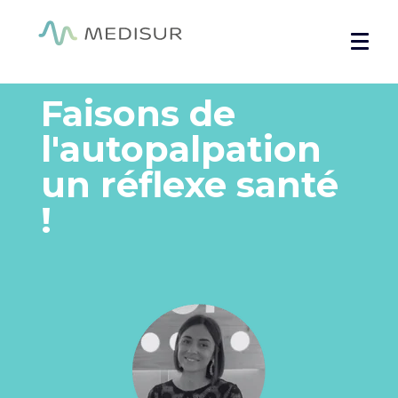
Panneau de gestion des cookies
Accueil
»
Témoignages
»
Experf : Faire de l’autopalpation, un
réflexe santé
Faisons de
l'autopalpation
un réflexe santé
!