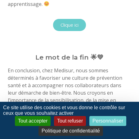
Replay Webinaire Octobre Rose et Movember
apprentissage.
Replay Webinaire Octobre Rose
Clique ici
Replay Webinaire Octobre Rose - Sage-femme
Replay Webinaire Movember
Le mot de la fin 🌟💚
Replay Conférence Movember V2
En conclusion, chez Medisur, nous sommes
déterminés à favoriser une culture de prévention
santé et à accompagner nos collaborateurs dans
Replay Webinaire RRP
leur démarche de bien-être. Nous croyons en
l’importance de la sensibilisation, de la mise en
Replay Formation RRP
pratique et du dialogue pour atteindre cet objectif
Ce site utilise des cookies et vous donne le contrôle sur
ceux que vous souhaitez activer
commun.
Replay Webinaire Mars Bleu
Tout accepter
Tout refuser
Personnaliser
Ensemble, prenons le contrôle de notre santé et
Politique de confidentialité
construisons un avenir plus sain et épanouissant ! 💪
Replay Vidéoconférence Dry January