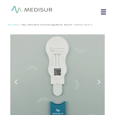
Panneau de gestion des cookies
Accueil
/ Test salivaire Multidrogues et alcool – EASYTEST+