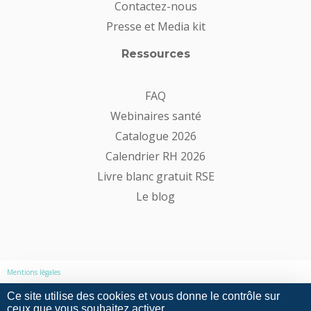
Contactez-nous
Presse et Media kit
Ressources
FAQ
Webinaires santé
Catalogue 2026
Calendrier RH 2026
Livre blanc gratuit RSE
Le blog
Mentions légales
Ce site utilise des cookies et vous donne le contrôle sur
ceux que vous souhaitez activer
Politique de confidentialité