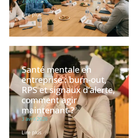
7 avril 2026
Lire plus
Santé mentale en
entreprise : burn-out,
RPS et signaux d’alerte,
comment agir
maintenant ?
3 avril 2026
Lire plus