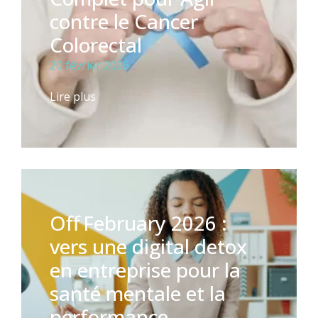
contre le Cancer
Colorectal
20 février 2026
Lire plus
Off February 2026 :
vers une digital detox
en entreprise pour la
santé mentale et la
performance