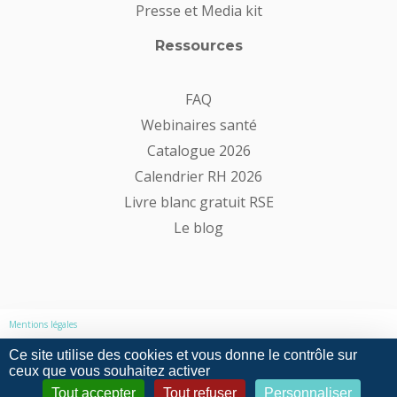
Presse et Media kit
Ressources
FAQ
Webinaires santé
Catalogue 2026
Calendrier RH 2026
Livre blanc gratuit RSE
Le blog
Mentions légales
Ce site utilise des cookies et vous donne le contrôle sur
Politique de confidentialité
ceux que vous souhaitez activer
Tout accepter
Tout refuser
Personnaliser