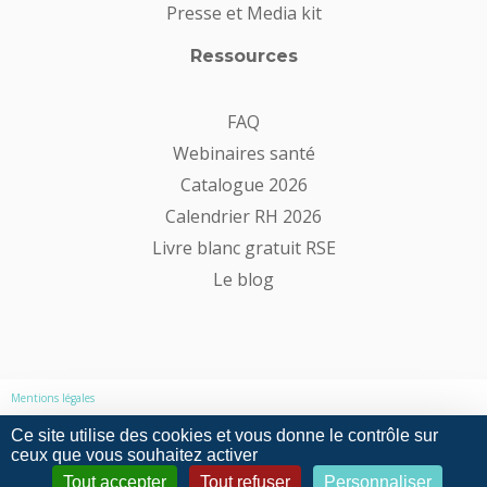
Presse et Media kit
Ressources
FAQ
Webinaires santé
Catalogue 2026
Calendrier RH 2026
Livre blanc gratuit RSE
Le blog
Mentions légales
Ce site utilise des cookies et vous donne le contrôle sur
Politique de confidentialité
ceux que vous souhaitez activer
Tout accepter
Tout refuser
Personnaliser