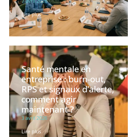
7 avril 2026
Lire plus
Santé mentale en
entreprise : burn-out,
RPS et signaux d’alerte,
comment agir
maintenant ?
3 avril 2026
Lire plus