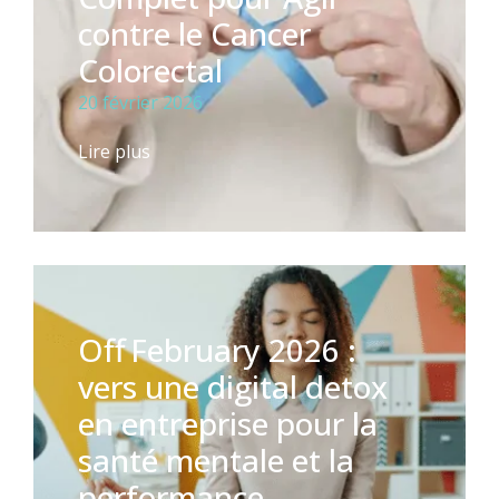
contre le Cancer
Colorectal
20 février 2026
Lire plus
Off February 2026 :
vers une digital detox
en entreprise pour la
santé mentale et la
performance