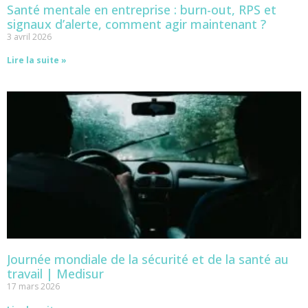
Santé mentale en entreprise : burn-out, RPS et
signaux d’alerte, comment agir maintenant ?
3 avril 2026
Lire la suite »
Journée mondiale de la sécurité et de la santé au
travail | Medisur
17 mars 2026